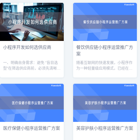
设”。问题往往不出在技术，而出在
和创业者，也踩过一些坑，今天就
决策和认知
把我的经验分
小程序开发如何选供应商
餐饮供应链小程序运营推广方
案
一、明确自身需求：避免 “盲目选
随着互联网的快速发展，小程序作
型”在筛选供应商前，必须先清晰定
为一种轻量级应用模式，已经在各
义自身需求，避免因需求模糊导致
行各业得到了广泛的应用。在餐饮
供应商推荐偏离实际场景。核心需
行业中，餐饮供应链小程序作为一
求可从以下维度梳理：1. 业务场景
种创新的运营方式，可以帮助餐饮
与
企业实现供
医疗保健小程序运营推广方案
美容护肤小程序运营推广方案