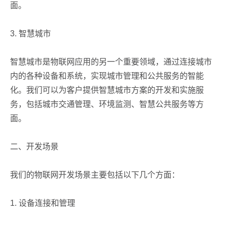
面。
3. 智慧城市
智慧城市是物联网应用的另一个重要领域，通过连接城市
内的各种设备和系统，实现城市管理和公共服务的智能
化。我们可以为客户提供智慧城市方案的开发和实施服
务，包括城市交通管理、环境监测、智慧公共服务等方
面。
二、开发场景
我们的物联网开发场景主要包括以下几个方面：
1. 设备连接和管理