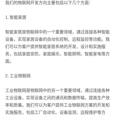
我们的物联网开发方向主要包括以下几个方面：
1. 智能家居
智能家居是物联网中的一个重要领域，通过连接各种智能
设备，实现家居设备的自动化控制、远程监控等功能。我
们可以为客户提供智能家居系统的开发、设计和实施服
务，包括家庭安防、家庭娱乐、智能照明、智能家电等方
面。
2. 工业物联网
工业物联网是物联网中的另一个重要领域，通过连接各种
工业设备，实现设备之间的通讯和数据传输，提高生产效
率和质量。我们可以为客户提供工业物联网方案的开发和
实施服务，包括工厂自动化、设备监测、远程维护等方