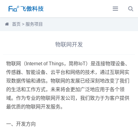
首页
>
服务项目
物联网开发
物联网（Internet of Things，简称IoT）是连接物理设备、
传感器、智能设备、云平台和网络的技术，通过互联网实
现数据传输和通信。物联网的发展已经深刻地改变了我们
的生活和工作方式，未来将会更加广泛地应用于各个领
域。作为专业的物联网开发公司，我们致力于为客户提供
最优质的物联网开发服务。
一、开发方向