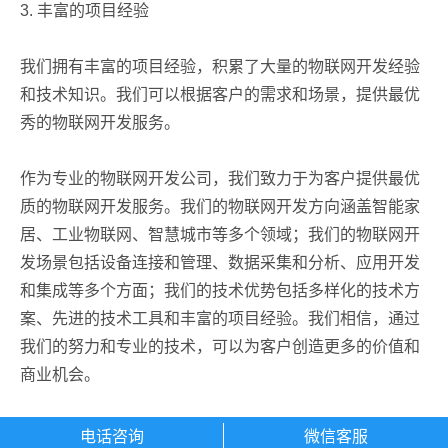
3. 丰富的项目经验
我们拥有丰富的项目经验，积累了大量的物联网开发经验
和技术知识。我们可以根据客户的需求和场景，提供最优
秀的物联网开发服务。
作为专业的物联网开发公司，我们致力于为客户提供最优
质的物联网开发服务。我们的物联网开发方向涵盖智能家
居、工业物联网、智慧城市等多个领域；我们的物联网开
发场景包括设备连接和管理、数据采集和分析、应用开发
和集成等多个方面；我们的技术优势包括多样化的技术方
案、先进的技术工具和丰富的项目经验。我们相信，通过
我们的努力和专业的技术，可以为客户创造更多的价值和
商业机会。
电话咨询
微信客服