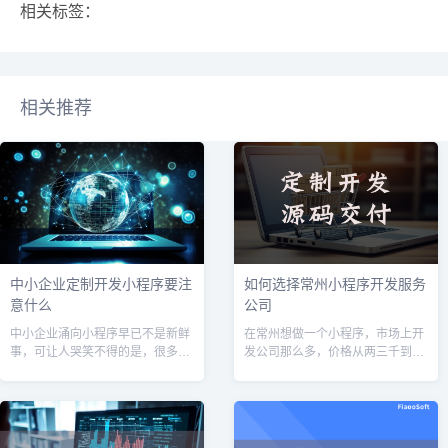
相关标签：
相关推荐
中小企业定制开发小程序要注
如何选择常州小程序开发服务
意什么
公司
中小企业涌向小程序早已不是新鲜
在常州想做一个小程序，市场上开
事，可让人哭笑不得的是，很多老
发公司那么多，价格从两三千到两
板花了几万甚至十几万定制开发，
三万都有，到底该怎么选？说实
上线后却搁在那里成了“电子摆
话，我接触过不少常州本地的企业
设”。问题往往不出在技术，而出在
和创业者，也踩过一些坑，今天就
决策和认知
把我的经验分