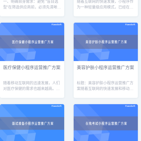
一、明确自身需求：避免 “盲目选
随着互联网的快速发展，小程序作
型”在筛选供应商前，必须先清晰定
为一种轻量级应用模式，已经在各
义自身需求，避免因需求模糊导致
行各业得到了广泛的应用。在餐饮
供应商推荐偏离实际场景。核心需
行业中，餐饮供应链小程序作为一
求可从以下维度梳理：1. 业务场景
种创新的运营方式，可以帮助餐饮
与
企业实现供
医疗保健小程序运营推广方案
美容护肤小程序运营推广方案
随着移动互联网的迅速发展，人们
标题：美容护肤小程序运营推广方
对医疗保健的需求也越来越高。为
案随着互联网的快速发展和移动设
了满足用户的需求，开发一款医疗
备的普及，美容护肤小程序已经成
保健小程序是非常有必要的。然
为人们日常生活中不可或缺的一部
而，仅仅开发一个小程序是不够
分。为了有效促进美容护肤小程序
的，还需要有一
的运营和推