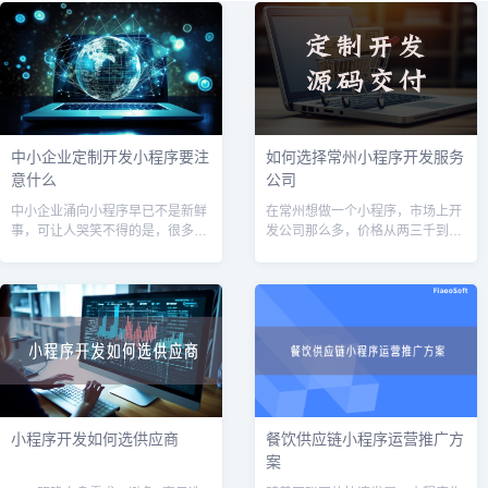
中小企业定制开发小程序要注
如何选择常州小程序开发服务
意什么
公司
中小企业涌向小程序早已不是新鲜
在常州想做一个小程序，市场上开
事，可让人哭笑不得的是，很多老
发公司那么多，价格从两三千到两
板花了几万甚至十几万定制开发，
三万都有，到底该怎么选？说实
上线后却搁在那里成了“电子摆
话，我接触过不少常州本地的企业
设”。问题往往不出在技术，而出在
和创业者，也踩过一些坑，今天就
决策和认知
把我的经验分
小程序开发如何选供应商
餐饮供应链小程序运营推广方
案