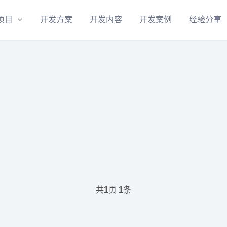
项目
开发方案
开发内容
开发案例
经验分享
共
页
条
1
1