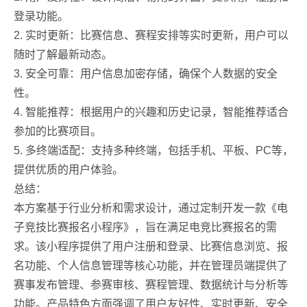
登录功能。
2. 实时更新：比赛信息、赛程安排等实时更新，用户可以
随时了解最新动态。
3. 安全可靠：用户信息加密存储，确保个人数据的安全
性。
4. 智能推荐：根据用户的兴趣和历史记录，智能推荐适合
参加的比赛项目。
5. 多终端适配：支持多种终端，包括手机、平板、PC等，
提供优质的用户体验。
总结：
本方案基于行业分析和需求设计，通过定制开发一款《电
子竞技比赛报名小程序》，旨在满足电竞比赛报名的需
求。该小程序提供了用户注册和登录、比赛信息浏览、报
名功能、个人信息管理等核心功能，并在管理员端提供了
赛事发布管理、参赛审核、赛程管理、数据统计与分析等
功能。产品特色方面强调了用户友好性、实时更新、安全