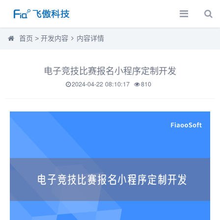
首页
>
开发内容
内容详情
电子竞技比赛报名小程序定制开发
2024-04-22 08:10:17
810