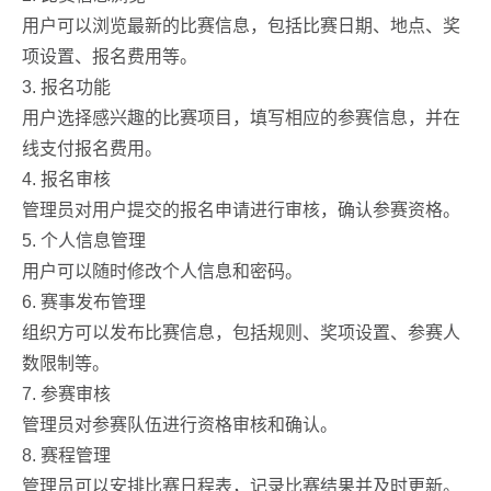
用户可以浏览最新的比赛信息，包括比赛日期、地点、奖
项设置、报名费用等。
3. 报名功能
用户选择感兴趣的比赛项目，填写相应的参赛信息，并在
线支付报名费用。
4. 报名审核
管理员对用户提交的报名申请进行审核，确认参赛资格。
5. 个人信息管理
用户可以随时修改个人信息和密码。
6. 赛事发布管理
组织方可以发布比赛信息，包括规则、奖项设置、参赛人
数限制等。
7. 参赛审核
管理员对参赛队伍进行资格审核和确认。
8. 赛程管理
管理员可以安排比赛日程表，记录比赛结果并及时更新。