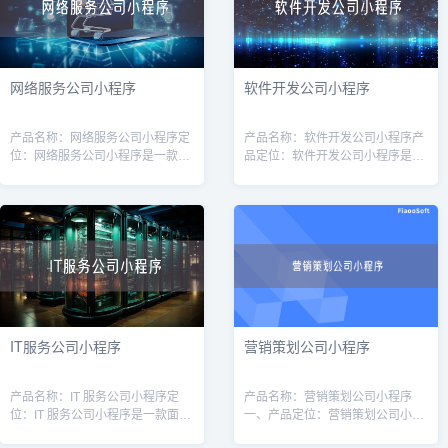
网络服务公司小程序
软件开发公司小程序
产品名称：网络服务公司小程序定
产品名称：软件开发公司小程序产
位：网络服务公司小程序是一款针
品定位：软件开发公司小程序是一
对网络服务公司（如互联网营销、
款专为软件开发公司量身定制的工
网站建设、服务器维护等）的专业
具，旨在提高软件开发公司的运营
工具，旨在帮助公司提高效率、增
效率和客户管理能力。通过该小程
强客户体验
序，软件开
IT服务公司小程序
营销策划公司小程序
产品名称：IT 服务公司小程序定
产品名称：营销策划公司小程序
位：IT 服务公司小程序是一款面向
一、产品定位：营销策划公司小程
广大企业用户的线上平台，旨在为
序是为营销策划公司打造的一款移