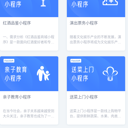
红酒品鉴小程序
演出票务小程序
一、需求分析《红酒品鉴商城小程
随着文化娱乐产业的不断发展，演
序》是一款面向红酒爱好者和专业
出票务小程序将成为文化娱乐产业
人士的在线红酒商城，提供红酒品
的重要组成部分，为广大用户提供
鉴、购买、管理库存等功能。以下
更加便捷、快速、安全的购票体
是需求概述：用户能够浏览各种红
验。
酒品牌、类...
亲子教育小程序
送菜上门小程序
在当今社会，亲子关系越来越受到
送菜上门小程序是一款线上购物平
大众关注，亲子教育也成为了一个
台，提供新鲜蔬菜、水果、肉类等
热门话题。随着互联网的发展，越
食品的销售和配送服务。用户可以
来越多的家长选择通过互联网平台
通过小程序浏览并选择自己需要的