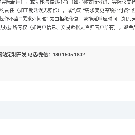
版”（非实际商用），或功能与描述不符（如宣称支持分销，实际仅
约责任（如工期延误无赔偿），或约定 “需求变更需额外付费” 
客户操作不当”“需求外问题” 为由拒绝修复，或拖延响应时间（如几
需确认数据所有权（如用户信息、交易数据是否归客户所有），避
定制开发 电话/微信：180 1505 1802