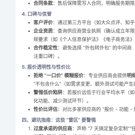
合同条款
：售后保障需写入合同，明确服务期限
4. 口碑与信誉
客户评价
：通过第三方平台（如大众点评、知乎、
企业资质
：查询供应商营业执照（确认成立年限，
规要求（如《个人信息保护法》《电子商务法》
合作稳定性
：避免选择 “外包转外包” 的中
注重口碑）。
5. 报价透明性与性价比
拒绝 “一口价” 模糊报价
：专业供应商会提供
明
“不包含什么”（如需求变更、额外测试可能产生
警惕低价陷阱
：若报价远低于行业平均水平（如
化功能、减少测试环节）。
性价比评估
：对比多家供应商的 “报价 - 功能
四、避坑指南：这些 “雷区” 要警惕
过度承诺的供应商
：声称 “7 天搞定复杂定制