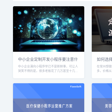
中小企业定制开发小程序要注意什
如何选
么
中小企业涌向小程序早已不是新鲜事，可让人
在常州想做
哭笑不得的是，很多老板花了几万甚至十几万
多，价格从
定制开发，上线后却搁在那里成了“电子摆
选？说实话
设”。问题往往不出在技术，而出在决策和认知
创业者，也