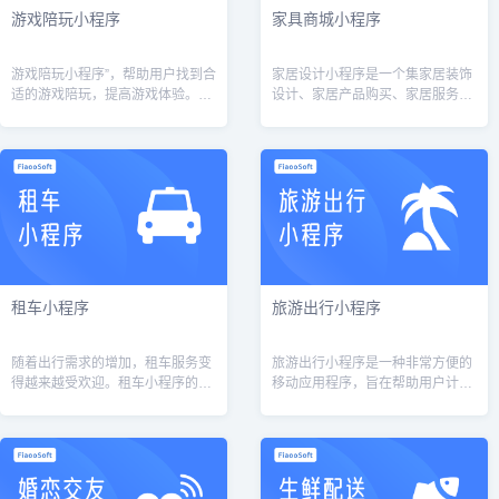
游戏陪玩小程序
家具商城小程序
游戏陪玩小程序”，帮助用户找到合
家居设计小程序是一个集家居装饰
适的游戏陪玩，提高游戏体验。同
设计、家居产品购买、家居服务预
时，我们将提供完善的后台管理端
约等多种功能于一体的小程序。用
功能，保证游戏陪玩的质量和用户
户可以在家居设计小程序中浏览家
的利益。我们相信，在良好的技术
居装饰设计方案，购买家居产品，
实现和运...
预约家居服...
租车小程序
旅游出行小程序
随着出行需求的增加，租车服务变
旅游出行小程序是一种非常方便的
得越来越受欢迎。租车小程序的开
移动应用程序，旨在帮助用户计划
发也成为了一个热门话题。本文将
和组织旅行。它可以为用户提供各
介绍租车小程序的功能和开发方
种旅行服务，例如预订机票、酒
案。一、功能介绍1.车辆选择租车
店、租车、旅游活动和景点门票
小程序的核...
等。此外，它还...